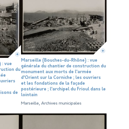
Marseille (Bouches-du-Rhône) : vue
 : vue
générale du chantier de construction du
ruction du
monument aux morts de l'armée
mée
d'Orient sur la Corniche ; les ouvriers
ouvriers
et les fondations de la façade
postérieure ; l'archipel du Frioul dans le
aisons de
lointain
Marseille, Archives municipales