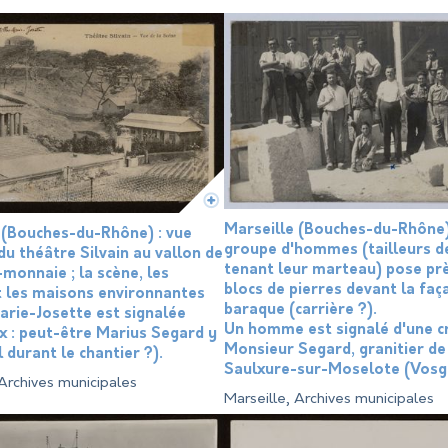
Marseille (Bouches-du-Rhône)
 (Bouches-du-Rhône) : vue
groupe d'hommes (tailleurs d
du théâtre Silvain au vallon de
tenant leur marteau) pose pr
-monnaie ; la scène, les
blocs de pierres devant la faç
t les maisons environnantes
baraque (carrière ?).
Marie-Josette est signalée
Un homme est signalé d'une cr
ix : peut-être Marius Segard y
Monsieur Segard, granitier de
l durant le chantier ?).
Saulxure-sur-Moselote (Vosg
 Archives municipales
Marseille, Archives municipales