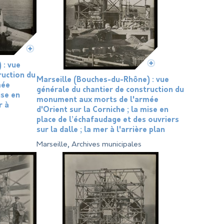
 : vue
ruction du
Marseille (Bouches-du-Rhône) : vue
mée
générale du chantier de construction du
ise en
monument aux morts de l'armée
r à
d'Orient sur la Corniche ; la mise en
place de l’échafaudage et des ouvriers
sur la dalle ; la mer à l'arrière plan
Marseille, Archives municipales