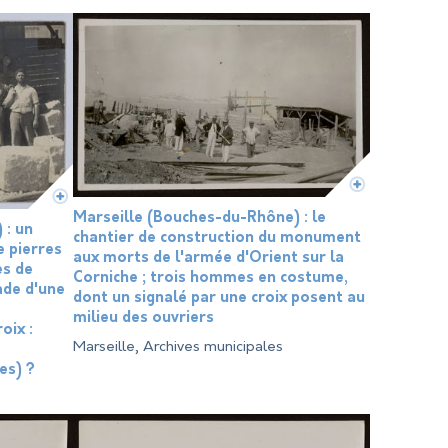
Marseille (Bouches-du-Rhône) : le
 : un
chantier de construction du monument
e pierres
aux morts de l'armée d'Orient sur la
ès de
Corniche ; trois hommes en costume,
ade d'une
dont un signalé par une croix posent au
milieu des ouvriers
oix :
Marseille, Archives municipales
es) ?