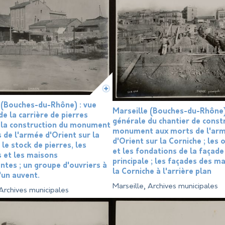
 (Bouches-du-Rhône) : vue
Marseille (Bouches-du-Rhône)
de la carrière de pierres
générale du chantier de const
 la construction du monument
monument aux morts de l'ar
 de l'armée d'Orient sur la
d'Orient sur la Corniche ; les 
 le stock de pierres, les
et les fondations de la façade
 et les maisons
principale ; les façades des m
ntes ; un groupe d'ouvriers à
la Corniche à l'arrière plan
'un auvent.
Marseille, Archives municipales
 Archives municipales