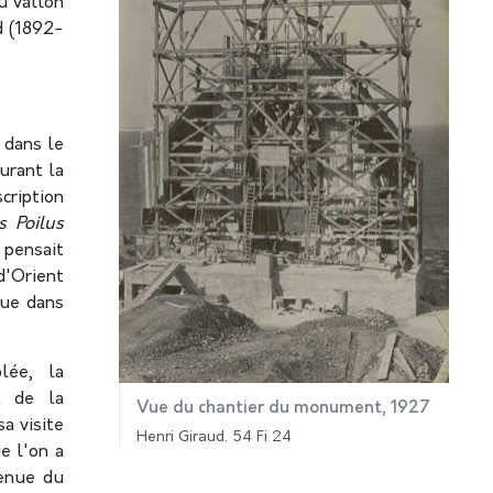
u vallon
d (1892-
 dans le
urant la
ription
s Poilus
 pensait
d'Orient
nue dans
lée, la
t de la
Vue du chantier du monument, 1927
a visite
Henri Giraud. 54 Fi 24
e l'on a
venue du