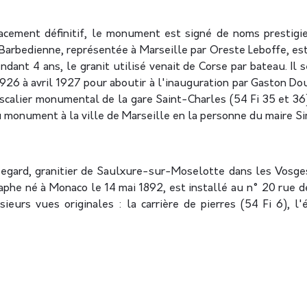
acement définitif, le monument est signé de noms prestigie
 Barbedienne, représentée à Marseille par Oreste Leboffe, est
ndant 4 ans, le granit utilisé venait de Corse par bateau. Il 
1926 à avril 1927 pour aboutir à l'inauguration par Gaston Do
escalier monumental de la gare Saint-Charles (54 Fi 35 et 36
 du monument à la ville de Marseille en la personne du maire S
egard, granitier de Saulxure-sur-Moselotte dans les Vosges, 
aphe né à Monaco le 14 mai 1892, est installé au n° 20 rue 
eurs vues originales : la carrière de pierres (54 Fi 6), l'é