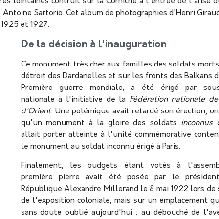
s lointaines contruit sur la Corniche à l'entrée de l'anse d
 Antoine Sartorio. Cet album de photographies d'Henri Girau
 1925 et 1927.
De la décision à l'inauguration
Ce monument très cher aux familles des soldats morts
détroit des Dardanelles et sur les fronts des Balkans d
Première guerre mondiale, a été érigé par sousc
nationale à l'initiative de la
Fédération nationale de
d'Orient
. Une polémique avait retardé son érection, on
qu'un monument à la gloire des soldats
inconnus
allait porter atteinte à l'unité commémorative conte
le monument au soldat inconnu érigé à Paris.
Finalement, les budgets étant votés à l'assemb
première pierre avait été posée par le présiden
République Alexandre Millerand le 8 mai 1922 lors de s
de l'exposition coloniale, mais sur un emplacement qu
sans doute oublié aujourd'hui : au débouché de l'a