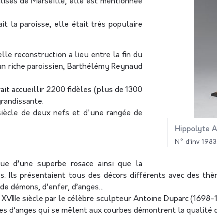
glises de Marseille, elle est mentionnée
it la paroisse, elle était très populaire
elle reconstruction a lieu entre la fin du
’un riche paroissien, Barthélémy Reynaud
ait accueillir 2200 fidèles (plus de 1300
grandissante.
 siècle de deux nefs et d'une rangée de
Hippolyte A
N° d'inv 1983
ue d’une superbe rosace ainsi que la
és. Ils présentaient tous des décors différents avec des th
 de démons, d’enfer, d’anges…
u XVIIIe siècle par le célèbre sculpteur Antoine Duparc (1698-
êtes d’anges qui se mêlent aux courbes démontrent la qualité d