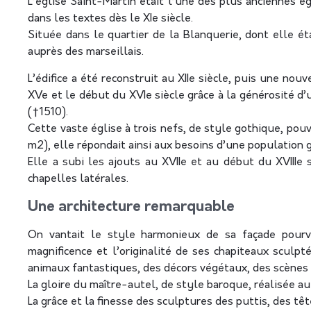
L’église Saint-Martin était l’une des plus anciennes é
dans les textes dès le XIe siècle.
Située dans le quartier de la Blanquerie, dont elle éta
auprès des marseillais.
L’édifice a été reconstruit au XIIe siècle, puis une nouv
XVe et le début du XVIe siècle grâce à la générosité d
(†1510).
Cette vaste église à trois nefs, de style gothique, pouv
m2), elle répondait ainsi aux besoins d’une population 
Elle a subi les ajouts au XVIIe et au début du XVIIIe
chapelles latérales.
Une architecture remarquable
On vantait le style harmonieux de sa façade pourv
magnificence et l’originalité de ses chapiteaux sculpt
animaux fantastiques, des décors végétaux, des scènes
La gloire du maître-autel, de style baroque, réalisée a
La grâce et la finesse des sculptures des puttis, des t