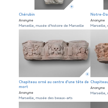
Chérubin
Notre-Da
Anonyme
Anonyme
Marseille, musée d'histoire de Marseille
Marseille,
Chapiteau orné au centre d'une tête de
Chapiteau
mort
Anonyme
Anonyme
Marseille,
Marseille, musée des beaux-arts