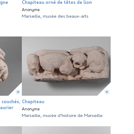
igne
Chapiteau orné de têtes de lion
Anonyme
Marseille, musée des beaux-arts
 couchés,
Chapiteau
aurier
Anonyme
Marseille, musée d'histoire de Marseille