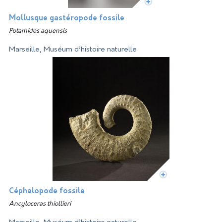
Mollusque gastéropode fossile
Potamides aquensis
Marseille, Muséum d’histoire naturelle
Céphalopode fossile
Ancyloceras thiollieri