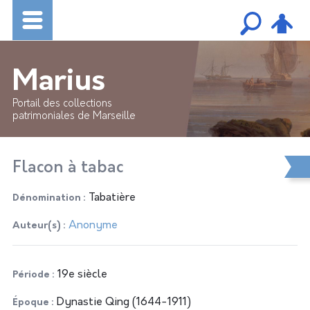
Marius
Portail des collections
patrimoniales de Marseille
Flacon à tabac
Tabatière
Dénomination
Anonyme
Auteur(s)
19e siècle
Période
Dynastie Qing (1644-1911)
Époque